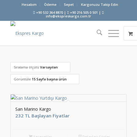
Hesabım
Ödeme
Sepet
Kargonuzu Takip Edin
+90 532 364 8870 |
+90 216 505 0 501 |
info@ekspreskargo.com.tr
Sıralama ölçütü
Varsayılan
Görüntüle
15 Sayfa başına ürün
San Marino Kargo
232 TL Başlayan Fiyatlar
Seçenekler
Detayları Göster