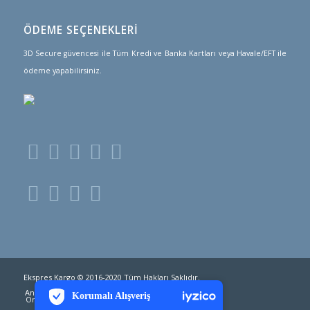
ÖDEME SEÇENEKLERİ
3D Secure güvencesi ile Tüm Kredi ve Banka Kartları veya Havale/EFT ile
ödeme yapabilirsiniz.
PCI-DSS Ödeme Güvenliği
Ekspres Kargo © 2016-2020 Tüm Hakları Saklıdır.
7/24 Canlı Destek
Anasayfa
Hizmetlerimiz
Ülkeler ve Fiyatlar
Korumalı Alışveriş
Online Mağaza
Kargo Takip
iyzico Korumalı Alışveriş