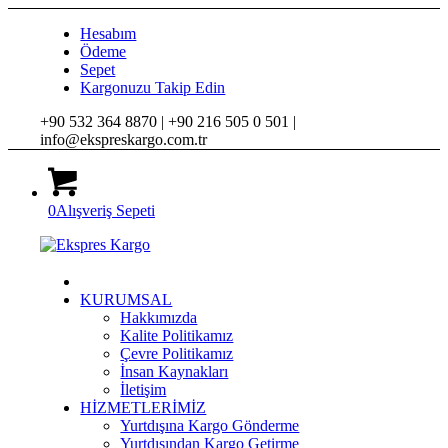
Hesabım
Ödeme
Sepet
Kargonuzu Takip Edin
+90 532 364 8870 |
+90 216 505 0 501 |
info@ekspreskargo.com.tr
0
Alışveriş Sepeti
KURUMSAL
Hakkımızda
Kalite Politikamız
Çevre Politikamız
İnsan Kaynakları
İletişim
HİZMETLERİMİZ
Yurtdışına Kargo Gönderme
Yurtdışından Kargo Getirme