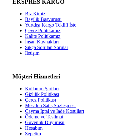
EKSPRES KARGO
Biz Kimiz
Bayilik Başvurusu
Yurtdışı Kargo Teklifi İste
Çevre Politikamız
Kalite Politikamız
İnsan Kaynakları
Sıkça Sorulan Sorular
İletişim
Müşteri Hizmetleri
Kullanım Şartları
Gizlilik Politikası
Çerez Politikası
Mesafeli Satış Sözleşmesi
Cayma İptal ve İade Koşulları
Ödeme ve Teslimat
Güvenlik Duyurusu
Hesabım
Sepetim