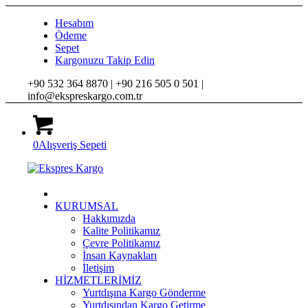
Hesabım
Ödeme
Sepet
Kargonuzu Takip Edin
+90 532 364 8870 |
+90 216 505 0 501 |
info@ekspreskargo.com.tr
0
Alışveriş Sepeti
KURUMSAL
Hakkımızda
Kalite Politikamız
Çevre Politikamız
İnsan Kaynakları
İletişim
HİZMETLERİMİZ
Yurtdışına Kargo Gönderme
Yurtdışından Kargo Getirme