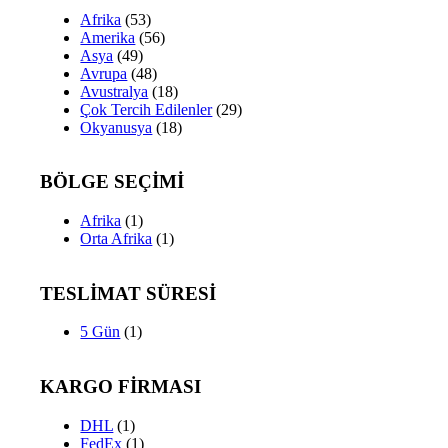
Afrika
(53)
Amerika
(56)
Asya
(49)
Avrupa
(48)
Avustralya
(18)
Çok Tercih Edilenler
(29)
Okyanusya
(18)
BÖLGE SEÇİMİ
Afrika
(1)
Orta Afrika
(1)
TESLİMAT SÜRESİ
5 Gün
(1)
KARGO FİRMASI
DHL
(1)
FedEx
(1)