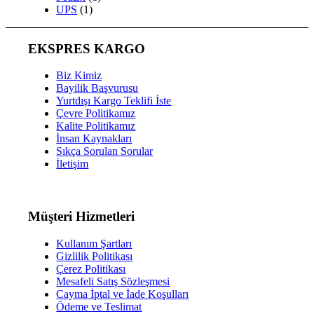
UPS
(1)
EKSPRES KARGO
Biz Kimiz
Bayilik Başvurusu
Yurtdışı Kargo Teklifi İste
Çevre Politikamız
Kalite Politikamız
İnsan Kaynakları
Sıkça Sorulan Sorular
İletişim
Müşteri Hizmetleri
Kullanım Şartları
Gizlilik Politikası
Çerez Politikası
Mesafeli Satış Sözleşmesi
Cayma İptal ve İade Koşulları
Ödeme ve Teslimat