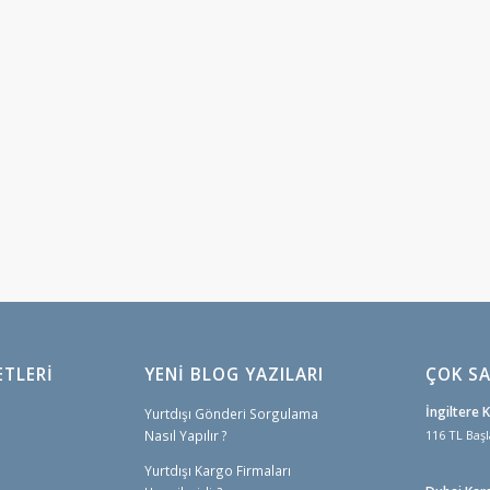
ETLERI
YENİ BLOG YAZILARI
ÇOK SA
İngiltere 
Yurtdışı Gönderi Sorgulama
Nasıl Yapılır ?
116 TL Başl
Yurtdışı Kargo Firmaları