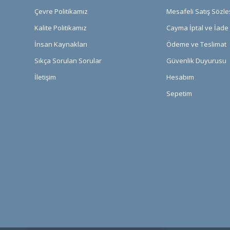
Çevre Politikamız
Mesafeli Satış Sözl
Kalite Politikamız
Cayma İptal ve İade 
İnsan Kaynakları
Ödeme ve Teslimat
Sıkça Sorulan Sorular
Güvenlik Duyurusu
İletişim
Hesabım
Sepetim
PCI-DSS Ödeme Güvenliği