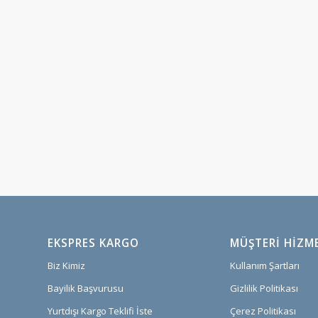
EKSPRES KARGO
MÜŞTERI HIZM
Biz Kimiz
Kullanım Şartları
Bayilik Başvurusu
Gizlilik Politikası
Yurtdışı Kargo Teklifi İste
Çerez Politikası