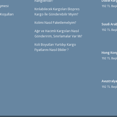
Dubai Kar
Hangileridir?
eşmesi
192 TL Başl
Kırılabilecek Kargoları Ekspres
Koşulları
Kargo İle Gönderebilir Miyim?
Kolimi Nasıl Paketlemeliyim?
Suudi Ara
192 TL Başl
Ağır ve Hacimli Kargoları Nasıl
Gönderirim, Sınırlamalar Var Mı?
Koli Boyutları Yurtdışı Kargo
Fiyatlarını Nasıl Etkiler ?
Hong Kon
192 TL Başl
Avustraly
192 TL Başl