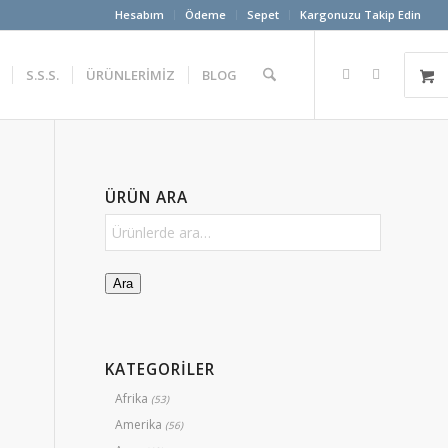
Hesabım
Ödeme
Sepet
Kargonuzu Takip Edin
S.S.S.
ÜRÜNLERİMİZ
BLOG
ÜRÜN ARA
Ara
KATEGORİLER
Afrika
(53)
Amerika
(56)