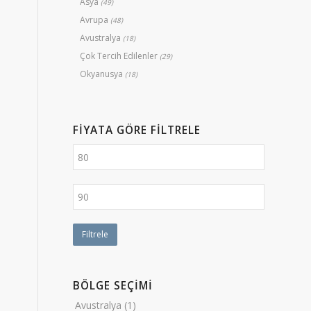
Asya
(49)
Avrupa
(48)
Avustralya
(18)
Çok Tercih Edilenler
(29)
Okyanusya
(18)
FIYATA GÖRE FILTRELE
Filtrele
BÖLGE SEÇİMİ
Avustralya
(1)