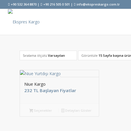
+90 532 364 8870 |
+90 216 505 0 501 |
info@ekspreskargo.com.tr
Sıralama ölçütü
Varsayılan
Görüntüle
15 Sayfa başına ürü
Niue Kargo
232 TL Başlayan Fiyatlar
Seçenekler
Detayları Göster