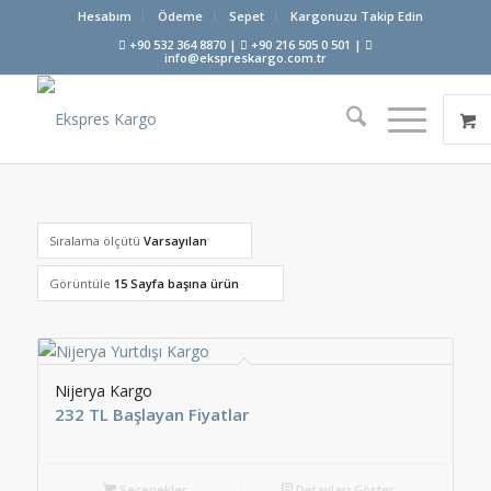
Hesabım
Ödeme
Sepet
Kargonuzu Takip Edin
+90 532 364 8870 |
+90 216 505 0 501 |
info@ekspreskargo.com.tr
Sıralama ölçütü
Varsayılan
Görüntüle
15 Sayfa başına ürün
Nijerya Kargo
232 TL Başlayan Fiyatlar
Seçenekler
Detayları Göster