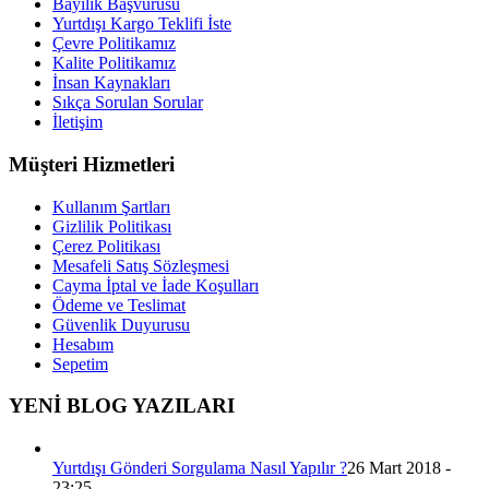
Bayilik Başvurusu
Yurtdışı Kargo Teklifi İste
Çevre Politikamız
Kalite Politikamız
İnsan Kaynakları
Sıkça Sorulan Sorular
İletişim
Müşteri Hizmetleri
Kullanım Şartları
Gizlilik Politikası
Çerez Politikası
Mesafeli Satış Sözleşmesi
Cayma İptal ve İade Koşulları
Ödeme ve Teslimat
Güvenlik Duyurusu
Hesabım
Sepetim
YENİ BLOG YAZILARI
Yurtdışı Gönderi Sorgulama Nasıl Yapılır ?
26 Mart 2018 -
23:25