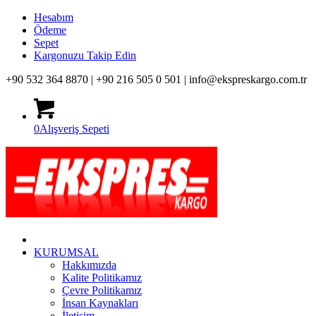
Hesabım
Ödeme
Sepet
Kargonuzu Takip Edin
+90 532 364 8870 |
+90 216 505 0 501 |
info@ekspreskargo.com.tr
0
Alışveriş Sepeti
KURUMSAL
Hakkımızda
Kalite Politikamız
Çevre Politikamız
İnsan Kaynakları
İletişim