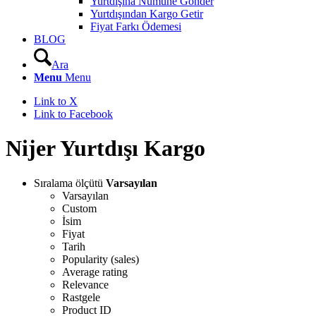
Yurtdışına Numune Gönder
Yurtdışından Kargo Getir
Fiyat Farkı Ödemesi
BLOG
Ara
Menu
Menu
Link to X
Link to Facebook
Nijer Yurtdışı Kargo
Sıralama ölçütü
Varsayılan
Varsayılan
Custom
İsim
Fiyat
Tarih
Popularity (sales)
Average rating
Relevance
Rastgele
Product ID