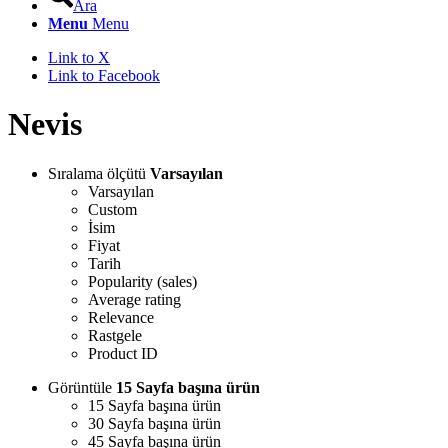
Ara
Menu
Menu
Link to X
Link to Facebook
Nevis
Sıralama ölçütü
Varsayılan
Varsayılan
Custom
İsim
Fiyat
Tarih
Popularity (sales)
Average rating
Relevance
Rastgele
Product ID
Görüntüle
15 Sayfa başına ürün
15 Sayfa başına ürün
30 Sayfa başına ürün
45 Sayfa başına ürün