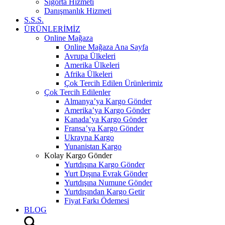
Sigorta Hizmeti
Danışmanlık Hizmeti
S.S.S.
ÜRÜNLERİMİZ
Online Mağaza
Online Mağaza Ana Sayfa
Avrupa Ülkeleri
Amerika Ülkeleri
Afrika Ülkeleri
Çok Tercih Edilen Ürünlerimiz
Çok Tercih Edilenler
Almanya’ya Kargo Gönder
Amerika’ya Kargo Gönder
Kanada’ya Kargo Gönder
Fransa’ya Kargo Gönder
Ukrayna Kargo
Yunanistan Kargo
Kolay Kargo Gönder
Yurtdışına Kargo Gönder
Yurt Dışına Evrak Gönder
Yurtdışına Numune Gönder
Yurtdışından Kargo Getir
Fiyat Farkı Ödemesi
BLOG