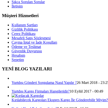
Sıkça Sorulan Sorular
İletişim
Müşteri Hizmetleri
Kullanım Şartları
Gizlilik Politikası
Çerez Politikası
Mesafeli Satış Sözleşmesi
Cayma İptal ve İade Koşulları
Ödeme ve Teslimat
Güvenlik Duyurusu
Hesabım
Sepetim
YENİ BLOG YAZILARI
Yurtdışı Gönderi Sorgulama Nasıl Yapılır ?
26 Mart 2018 - 23:2
Yurtdışı Kargo Firmaları Hangileridir?
10 Eylül 2017 - 00:49
Kırılabilecek Kargoları Ekspres Kargo İle Gönderebilir Miyim?