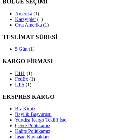
BÖLGE SEÇİMİ
Amerika
(1)
Karayipler
(1)
Orta Amerika
(1)
TESLİMAT SÜRESİ
5 Gün
(1)
KARGO FİRMASI
DHL
(1)
FedEx
(1)
UPS
(1)
EKSPRES KARGO
Biz Kimiz
Bayilik Başvurusu
Yurtdışı Kargo Teklifi İste
Çevre Politikamız
Kalite Politikamız
İnsan Kaynakları