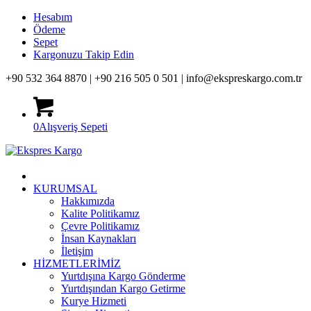
Hesabım
Ödeme
Sepet
Kargonuzu Takip Edin
+90 532 364 8870 |
+90 216 505 0 501 |
info@ekspreskargo.com.tr
0
Alışveriş Sepeti
KURUMSAL
Hakkımızda
Kalite Politikamız
Çevre Politikamız
İnsan Kaynakları
İletişim
HİZMETLERİMİZ
Yurtdışına Kargo Gönderme
Yurtdışından Kargo Getirme
Kurye Hizmeti