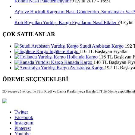
Kolimi Nasıl Paketlemeliyim?
9 Eylül 2017 - 16:31
Ağır ve Hacimli Kargoları Nasıl Gönderirim, Sınırlamalar Var 
Koli Boyutları Yurtdışı Kargo Fiyatlarını Nasıl Etkiler ?
9 Eylül
ÇOK SATILANLAR
Suudi Arabistan Kargo
192 T
İngiltere Kargo
116 TL Başlayan Fiyatlar
Hollanda Kargo
116 TL Başlayan Fi
Kanada Kargo
140 TL Başlayan Fiya
Avustralya Kargo
192 TL Başlayan
ÖDEME SEÇENEKLERİ
3D Secure güvencesi ile Tüm Kredi ve Banka Kartları veya Havale/EFT ile ödeme yapabilirsini
Twitter
Facebook
Instagram
Pinterest
Youtube