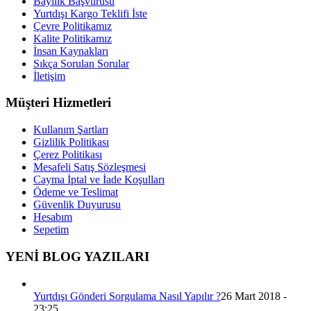
Bayilik Başvurusu
Yurtdışı Kargo Teklifi İste
Çevre Politikamız
Kalite Politikamız
İnsan Kaynakları
Sıkça Sorulan Sorular
İletişim
Müşteri Hizmetleri
Kullanım Şartları
Gizlilik Politikası
Çerez Politikası
Mesafeli Satış Sözleşmesi
Cayma İptal ve İade Koşulları
Ödeme ve Teslimat
Güvenlik Duyurusu
Hesabım
Sepetim
YENİ BLOG YAZILARI
Yurtdışı Gönderi Sorgulama Nasıl Yapılır ?
26 Mart 2018 -
23:25