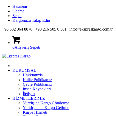
Hesabım
Ödeme
Sepet
Kargonuzu Takip Edin
+90 532 364 8870 |
+90 216 505 0 501 |
info@ekspreskargo.com.tr
0
Alışveriş Sepeti
KURUMSAL
Hakkımızda
Kalite Politikamız
Çevre Politikamız
İnsan Kaynakları
İletişim
HİZMETLERİMİZ
Yurtdışına Kargo Gönderme
Yurtdışından Kargo Getirme
Kurye Hizmeti