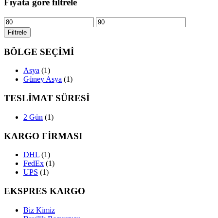
Fiyata göre filtrele
En
En
düşük
yüksek
Filtrele
fiyat
fiyat
BÖLGE SEÇİMİ
Asya
(1)
Güney Asya
(1)
TESLİMAT SÜRESİ
2 Gün
(1)
KARGO FİRMASI
DHL
(1)
FedEx
(1)
UPS
(1)
EKSPRES KARGO
Biz Kimiz