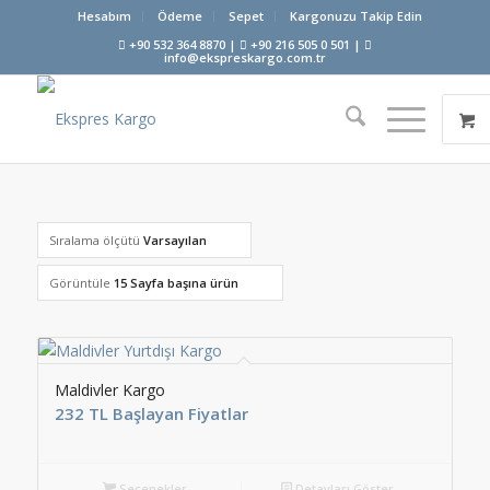
Hesabım
Ödeme
Sepet
Kargonuzu Takip Edin
+90 532 364 8870 |
+90 216 505 0 501 |
info@ekspreskargo.com.tr
Sıralama ölçütü
Varsayılan
Görüntüle
15 Sayfa başına ürün
Maldivler Kargo
232 TL Başlayan Fiyatlar
Seçenekler
Detayları Göster