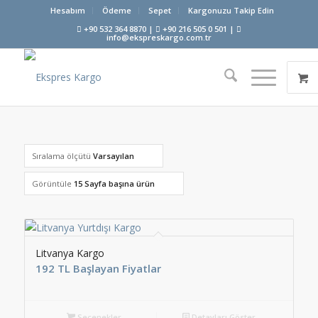
Hesabım
Ödeme
Sepet
Kargonuzu Takip Edin
+90 532 364 8870 |
+90 216 505 0 501 |
info@ekspreskargo.com.tr
Sıralama ölçütü
Varsayılan
Görüntüle
15 Sayfa başına ürün
Litvanya Kargo
192 TL Başlayan Fiyatlar
Seçenekler
Detayları Göster