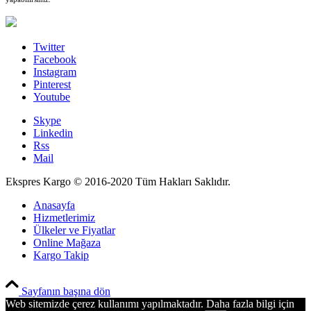
Twitter
Facebook
Instagram
Pinterest
Youtube
Skype
Linkedin
Rss
Mail
Ekspres Kargo © 2016-2020 Tüm Hakları Saklıdır.
Anasayfa
Hizmetlerimiz
Ülkeler ve Fiyatlar
Online Mağaza
Kargo Takip
PCI-DSS Ödeme Güvenliği
Sayfanın başına dön
Web sitemizde çerez kullanımı yapılmaktadır. Daha fazla bilgi için