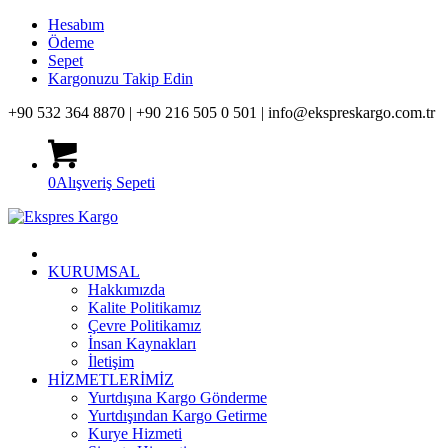
Hesabım
Ödeme
Sepet
Kargonuzu Takip Edin
+90 532 364 8870 |
+90 216 505 0 501 |
info@ekspreskargo.com.tr
0
Alışveriş Sepeti
KURUMSAL
Hakkımızda
Kalite Politikamız
Çevre Politikamız
İnsan Kaynakları
İletişim
HİZMETLERİMİZ
Yurtdışına Kargo Gönderme
Yurtdışından Kargo Getirme
Kurye Hizmeti