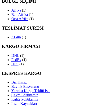
BÖLGE SEÇİMİ
Afrika
(1)
Batı Afrika
(1)
Orta Afrika
(1)
TESLİMAT SÜRESİ
3 Gün
(1)
KARGO FİRMASI
DHL
(1)
FedEx
(1)
UPS
(1)
EKSPRES KARGO
Biz Kimiz
Bayilik Başvurusu
Yurtdışı Kargo Teklifi İste
Çevre Politikamız
Kalite Politikamız
İnsan Kaynakları