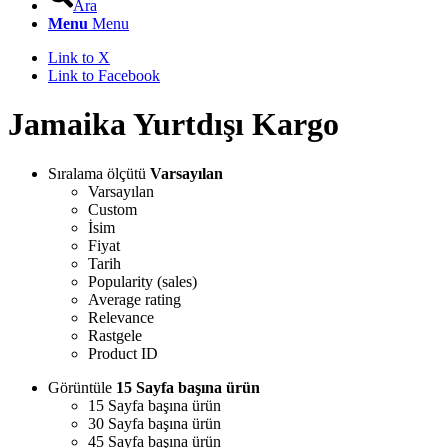
Ara
Menu
Menu
Link to X
Link to Facebook
Jamaika Yurtdışı Kargo
Sıralama ölçütü
Varsayılan
Varsayılan
Custom
İsim
Fiyat
Tarih
Popularity (sales)
Average rating
Relevance
Rastgele
Product ID
Görüntüle
15 Sayfa başına ürün
15 Sayfa başına ürün
30 Sayfa başına ürün
45 Sayfa başına ürün