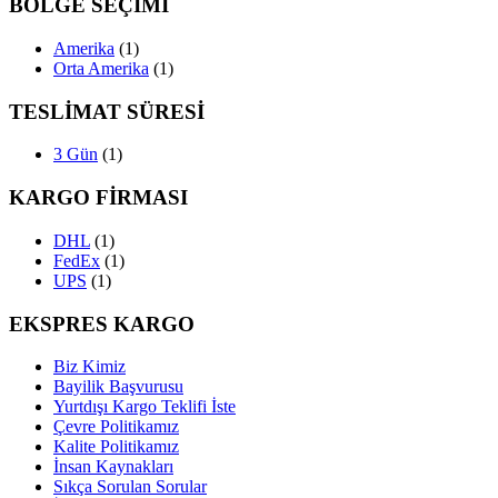
BÖLGE SEÇİMİ
Amerika
(1)
Orta Amerika
(1)
TESLİMAT SÜRESİ
3 Gün
(1)
KARGO FİRMASI
DHL
(1)
FedEx
(1)
UPS
(1)
EKSPRES KARGO
Biz Kimiz
Bayilik Başvurusu
Yurtdışı Kargo Teklifi İste
Çevre Politikamız
Kalite Politikamız
İnsan Kaynakları
Sıkça Sorulan Sorular