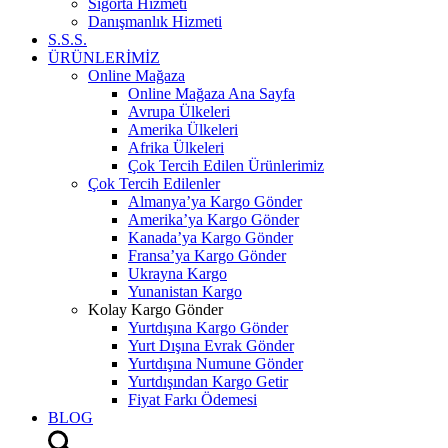
Sigorta Hizmeti
Danışmanlık Hizmeti
S.S.S.
ÜRÜNLERİMİZ
Online Mağaza
Online Mağaza Ana Sayfa
Avrupa Ülkeleri
Amerika Ülkeleri
Afrika Ülkeleri
Çok Tercih Edilen Ürünlerimiz
Çok Tercih Edilenler
Almanya’ya Kargo Gönder
Amerika’ya Kargo Gönder
Kanada’ya Kargo Gönder
Fransa’ya Kargo Gönder
Ukrayna Kargo
Yunanistan Kargo
Kolay Kargo Gönder
Yurtdışına Kargo Gönder
Yurt Dışına Evrak Gönder
Yurtdışına Numune Gönder
Yurtdışından Kargo Getir
Fiyat Farkı Ödemesi
BLOG