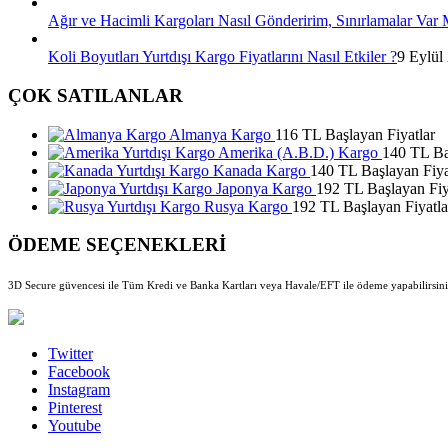
Ağır ve Hacimli Kargoları Nasıl Gönderirim, Sınırlamalar Var 
Koli Boyutları Yurtdışı Kargo Fiyatlarını Nasıl Etkiler ?
9 Eylül
ÇOK SATILANLAR
Almanya Kargo
116 TL Başlayan Fiyatlar
Amerika (A.B.D.) Kargo
140 TL Ba
Kanada Kargo
140 TL Başlayan Fiya
Japonya Kargo
192 TL Başlayan Fiy
Rusya Kargo
192 TL Başlayan Fiyatla
ÖDEME SEÇENEKLERİ
3D Secure güvencesi ile Tüm Kredi ve Banka Kartları veya Havale/EFT ile ödeme yapabilirsini
Twitter
Facebook
Instagram
Pinterest
Youtube