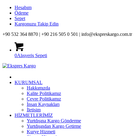
Hesabım
Ödeme
Sepet
Kargonuzu Takip Edin
+90 532 364 8870 |
+90 216 505 0 501 |
info@ekspreskargo.com.tr
0
Alışveriş Sepeti
KURUMSAL
Hakkımızda
Kalite Politikamız
Çevre Politikamız
İnsan Kaynakları
İletişim
HİZMETLERİMİZ
Yurtdışına Kargo Gönderme
Yurtdışından Kargo Getirme
Kurye Hizmeti