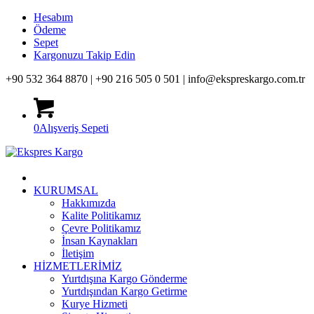
Hesabım
Ödeme
Sepet
Kargonuzu Takip Edin
+90 532 364 8870 |
+90 216 505 0 501 |
info@ekspreskargo.com.tr
0
Alışveriş Sepeti
KURUMSAL
Hakkımızda
Kalite Politikamız
Çevre Politikamız
İnsan Kaynakları
İletişim
HİZMETLERİMİZ
Yurtdışına Kargo Gönderme
Yurtdışından Kargo Getirme
Kurye Hizmeti