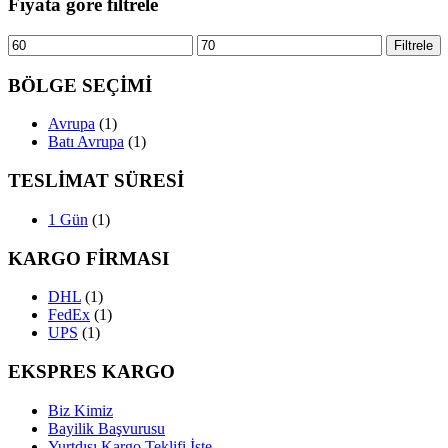
Fiyata göre filtrele
En
En
Filtrele
düşük
yüksek
fiyat
fiyat
BÖLGE SEÇİMİ
Avrupa
(1)
Batı Avrupa
(1)
TESLİMAT SÜRESİ
1 Gün
(1)
KARGO FİRMASI
DHL
(1)
FedEx
(1)
UPS
(1)
EKSPRES KARGO
Biz Kimiz
Bayilik Başvurusu
Yurtdışı Kargo Teklifi İste