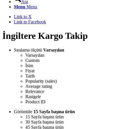
Ara
Menu
Menu
Link to X
Link to Facebook
İngiltere Kargo Takip
Sıralama ölçütü
Varsayılan
Varsayılan
Custom
İsim
Fiyat
Tarih
Popularity (sales)
Average rating
Relevance
Rastgele
Product ID
Görüntüle
15 Sayfa başına ürün
15 Sayfa başına ürün
30 Sayfa başına ürün
45 Sayfa başına ürün