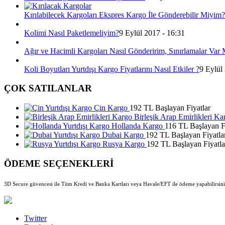
Kırılabilecek Kargoları Ekspres Kargo İle Gönderebilir Miyim?
Kolimi Nasıl Paketlemeliyim?
9 Eylül 2017 - 16:31
Ağır ve Hacimli Kargoları Nasıl Gönderirim, Sınırlamalar Var 
Koli Boyutları Yurtdışı Kargo Fiyatlarını Nasıl Etkiler ?
9 Eylül
ÇOK SATILANLAR
Çin Kargo
192 TL Başlayan Fiyatlar
Birleşik Arap Emirlikleri Ka
Hollanda Kargo
116 TL Başlayan Fi
Dubai Kargo
192 TL Başlayan Fiyatla
Rusya Kargo
192 TL Başlayan Fiyatla
ÖDEME SEÇENEKLERİ
3D Secure güvencesi ile Tüm Kredi ve Banka Kartları veya Havale/EFT ile ödeme yapabilirsini
Twitter