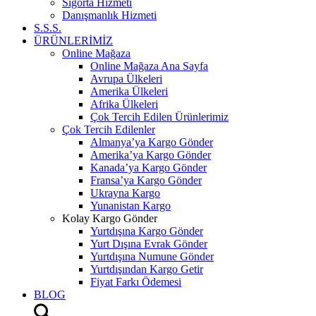
Sigorta Hizmeti
Danışmanlık Hizmeti
S.S.S.
ÜRÜNLERİMİZ
Online Mağaza
Online Mağaza Ana Sayfa
Avrupa Ülkeleri
Amerika Ülkeleri
Afrika Ülkeleri
Çok Tercih Edilen Ürünlerimiz
Çok Tercih Edilenler
Almanya’ya Kargo Gönder
Amerika’ya Kargo Gönder
Kanada’ya Kargo Gönder
Fransa’ya Kargo Gönder
Ukrayna Kargo
Yunanistan Kargo
Kolay Kargo Gönder
Yurtdışına Kargo Gönder
Yurt Dışına Evrak Gönder
Yurtdışına Numune Gönder
Yurtdışından Kargo Getir
Fiyat Farkı Ödemesi
BLOG