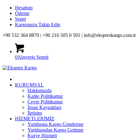
Hesabım
Ödeme
Sepet
Kargonuzu Takip Edin
+90 532 364 8870 |
+90 216 505 0 501 |
info@ekspreskargo.com.tr
0
Alışveriş Sepeti
KURUMSAL
Hakkımızda
Kalite Politikamız
Çevre Politikamız
İnsan Kaynakları
İletişim
HİZMETLERİMİZ
Yurtdışına Kargo Gönderme
Yurtdışından Kargo Getirme
Kurye Hizmeti