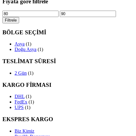
Fiyata göre filtrele
En
En
düşük
yüksek
Filtrele
fiyat
fiyat
BÖLGE SEÇİMİ
Asya
(1)
Doğu Asya
(1)
TESLİMAT SÜRESİ
2 Gün
(1)
KARGO FİRMASI
DHL
(1)
FedEx
(1)
UPS
(1)
EKSPRES KARGO
Biz Kimiz