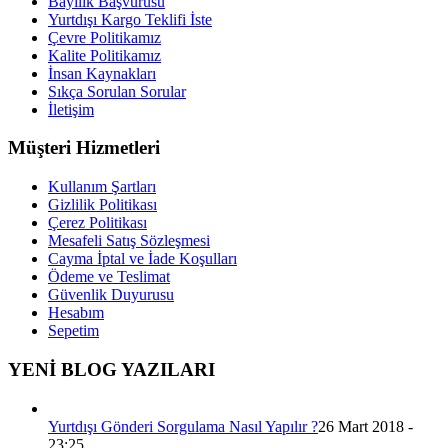
Bayilik Başvurusu
Yurtdışı Kargo Teklifi İste
Çevre Politikamız
Kalite Politikamız
İnsan Kaynakları
Sıkça Sorulan Sorular
İletişim
Müşteri Hizmetleri
Kullanım Şartları
Gizlilik Politikası
Çerez Politikası
Mesafeli Satış Sözleşmesi
Cayma İptal ve İade Koşulları
Ödeme ve Teslimat
Güvenlik Duyurusu
Hesabım
Sepetim
YENİ BLOG YAZILARI
Yurtdışı Gönderi Sorgulama Nasıl Yapılır ?
26 Mart 2018 -
23:25