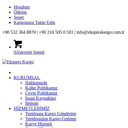
Hesabım
Ödeme
Sepet
Kargonuzu Takip Edin
+90 532 364 8870 |
+90 216 505 0 501 |
info@ekspreskargo.com.tr
0
Alışveriş Sepeti
KURUMSAL
Hakkımızda
Kalite Politikamız
Çevre Politikamız
İnsan Kaynakları
İletişim
HİZMETLERİMİZ
Yurtdışına Kargo Gönderme
Yurtdışından Kargo Getirme
Kurye Hizmeti