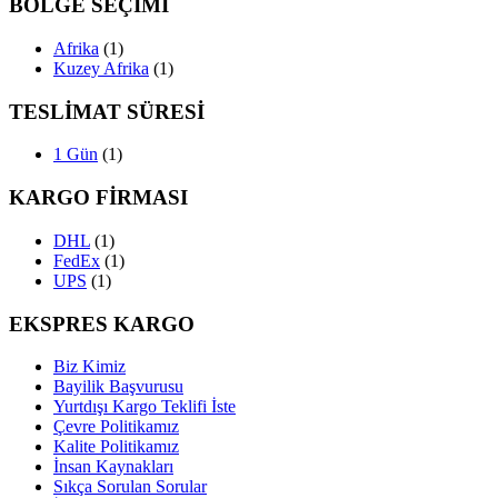
BÖLGE SEÇİMİ
Afrika
(1)
Kuzey Afrika
(1)
TESLİMAT SÜRESİ
1 Gün
(1)
KARGO FİRMASI
DHL
(1)
FedEx
(1)
UPS
(1)
EKSPRES KARGO
Biz Kimiz
Bayilik Başvurusu
Yurtdışı Kargo Teklifi İste
Çevre Politikamız
Kalite Politikamız
İnsan Kaynakları
Sıkça Sorulan Sorular