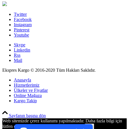
Twitter
Facebook
Instagram
Pinterest
Youtube
Skype
Linkedin
Rss
Mail
Ekspres Kargo © 2016-2020 Tüm Hakları Saklıdır.
Anasayfa
Hizmetlerimiz
Ülkeler ve Fiyatlar
Online Mağaza
Kargo Takip
PCI-DSS Ödeme Güvenliği
Sayfanın başına dön
Web sitemizde çerez kullanımı yapılmaktadır. Daha fazla bilgi için
7/24 Canlı Destek
lütfen çerez kullanım politikamızı inceleyiniz.
Ok