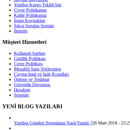
Yurtdışı Kargo Teklifi İste
Çevre Politikamız
Kalite Politikamız
İnsan Kaynakları
Sıkça Sorulan Sorular
İletişim
Müşteri Hizmetleri
Kullanım Şartları
Gizlilik Politikası
Çerez Politikası
Mesafeli Satış Sözleşmesi
Cayma İptal ve İade Koşulları
Ödeme ve Teslimat
Güvenlik Duyurusu
Hesabım
Sepetim
YENİ BLOG YAZILARI
Yurtdışı Gönderi Sorgulama Nasıl Yapılır ?
26 Mart 2018 - 23:2