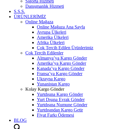
Sigorta Hizmeti
Danışmanlık Hizmeti
S.S.S.
ÜRÜNLERİMİZ
Online Mağaza
Online Mağaza Ana Sayfa
Avrupa Ülkeleri
Amerika Ülkeleri
Afrika Ülkeleri
Çok Tercih Edilen Ürünlerimiz
Çok Tercih Edilenler
Almanya’ya Kargo Gönder
Amerika’ya Kargo Gönder
Kanada’ya Kargo Gönder
Fransa’ya Kargo Gönder
Ukrayna Kargo
Yunanistan Kargo
Kolay Kargo Gönder
Yurtdışına Kargo Gönder
Yurt Dışına Evrak Gönder
Yurtdışına Numune Gönder
Yurtdışından Kargo Getir
Fiyat Farkı Ödemesi
BLOG