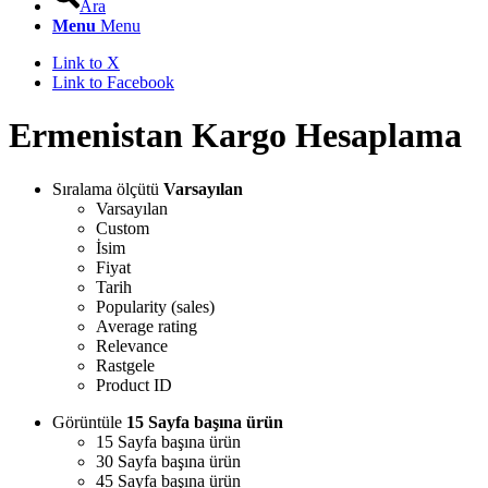
Ara
Menu
Menu
Link to X
Link to Facebook
Ermenistan Kargo Hesaplama
Sıralama ölçütü
Varsayılan
Varsayılan
Custom
İsim
Fiyat
Tarih
Popularity (sales)
Average rating
Relevance
Rastgele
Product ID
Görüntüle
15 Sayfa başına ürün
15 Sayfa başına ürün
30 Sayfa başına ürün
45 Sayfa başına ürün