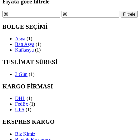
Fiyata göre filtrele
En
En
Filtrele
düşük
yüksek
fiyat
fiyat
BÖLGE SEÇİMİ
Asya
(1)
Batı Asya
(1)
Kafkasya
(1)
TESLİMAT SÜRESİ
3 Gün
(1)
KARGO FİRMASI
DHL
(1)
FedEx
(1)
UPS
(1)
EKSPRES KARGO
Biz Kimiz
Bayilik Başvurusu