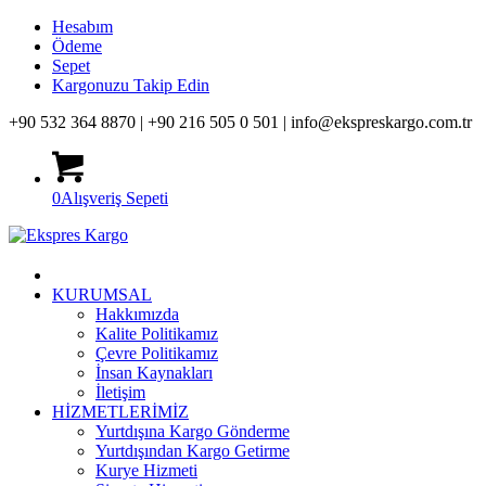
Hesabım
Ödeme
Sepet
Kargonuzu Takip Edin
+90 532 364 8870 |
+90 216 505 0 501 |
info@ekspreskargo.com.tr
0
Alışveriş Sepeti
KURUMSAL
Hakkımızda
Kalite Politikamız
Çevre Politikamız
İnsan Kaynakları
İletişim
HİZMETLERİMİZ
Yurtdışına Kargo Gönderme
Yurtdışından Kargo Getirme
Kurye Hizmeti