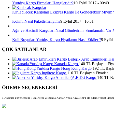
Yurtdışı Kargo Firmaları Hangileridir?
10 Eylül 2017 - 00:49
Kırılabilecek Kargoları Ekspres Kargo İle Gönderebilir Miyim?
Kolimi Nasıl Paketlemeliyim?
9 Eylül 2017 - 16:31
Ağır ve Hacimli Kargoları Nasıl Gönderirim, Sınırlamalar Var 
Koli Boyutları Yurtdışı Kargo Fiyatlarını Nasıl Etkiler ?
9 Eylül
ÇOK SATILANLAR
Birleşik Arap Emirlikleri Ka
Kanada Kargo
140 TL Başlayan Fiya
Hong Kong Kargo
192 TL Başla
İngiltere Kargo
116 TL Başlayan Fiyatlar
Amerika (A.B.D.) Kargo
140 TL Ba
ÖDEME SEÇENEKLERİ
3D Secure güvencesi ile Tüm Kredi ve Banka Kartları veya Havale/EFT ile ödeme yapabilirsini