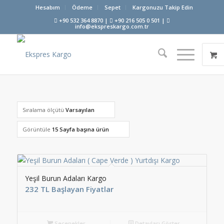
Hesabım
Ödeme
Sepet
Kargonuzu Takip Edin
+90 532 364 8870 |
+90 216 505 0 501 |
info@ekspreskargo.com.tr
Sıralama ölçütü
Varsayılan
Görüntüle
15 Sayfa başına ürün
Yeşil Burun Adaları Kargo
232 TL Başlayan Fiyatlar
Seçenekler
Detayları Göster