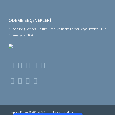
ÖDEME SEÇENEKLERİ
3D Secure güvencesi ile Tüm Kredi ve Banka Kartları veya Havale/EFT ile
ödeme yapabilirsiniz.
PCI-DSS Ödeme Güvenliği
Ekspres Kargo © 2016-2020 Tüm Hakları Saklıdır.
7/24 Canlı Destek