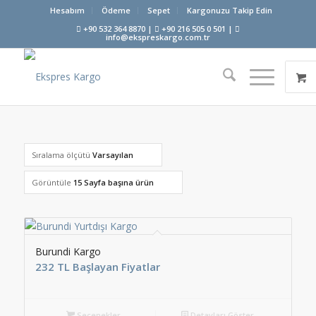
Hesabım
Ödeme
Sepet
Kargonuzu Takip Edin
+90 532 364 8870 |
+90 216 505 0 501 |
info@ekspreskargo.com.tr
Sıralama ölçütü
Varsayılan
Görüntüle
15 Sayfa başına ürün
Burundi Kargo
232 TL Başlayan Fiyatlar
Seçenekler
Detayları Göster