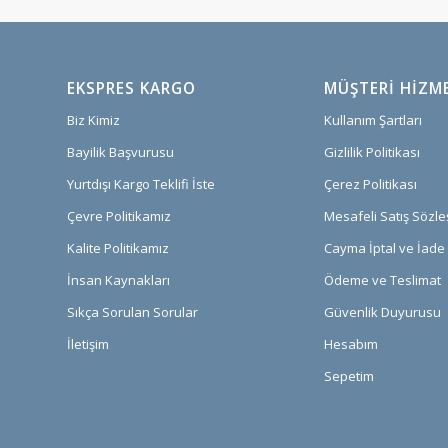
EKSPRES KARGO
MÜŞTERI HIZM
Biz Kimiz
Kullanım Şartları
Bayilik Başvurusu
Gizlilik Politikası
Yurtdışı Kargo Teklifi İste
Çerez Politikası
Çevre Politikamız
Mesafeli Satış Sözl
Kalite Politikamız
Cayma İptal ve İade 
İnsan Kaynakları
Ödeme ve Teslimat
Sıkça Sorulan Sorular
Güvenlik Duyurusu
İletişim
Hesabım
Sepetim