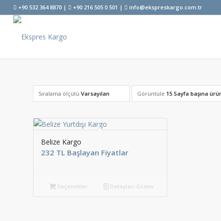
+90 532 364 8870 |
+90 216 505 0 501 |
info@ekspreskargo.com.tr
Sıralama ölçütü
Varsayılan
Görüntüle
15 Sayfa başına ürü
Belize Kargo
232 TL Başlayan Fiyatlar
Seçenekler
Detayları Göster