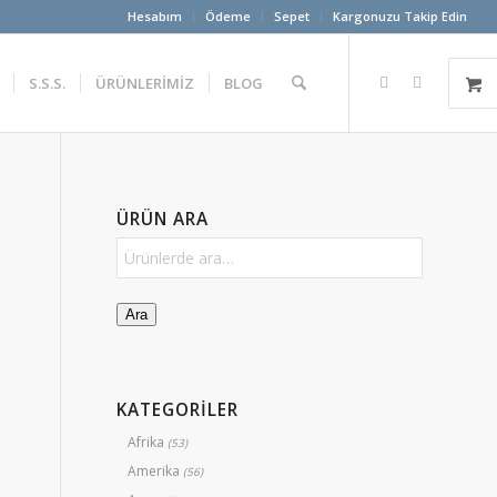
Hesabım
Ödeme
Sepet
Kargonuzu Takip Edin
S.S.S.
ÜRÜNLERİMİZ
BLOG
ÜRÜN ARA
Ara
KATEGORİLER
Afrika
(53)
Amerika
(56)