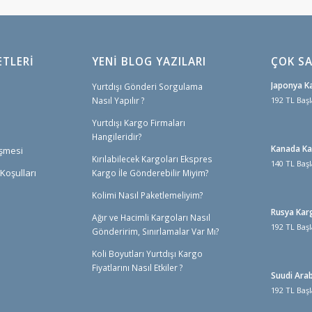
ETLERI
YENİ BLOG YAZILARI
ÇOK SA
Japonya K
Yurtdışı Gönderi Sorgulama
Nasıl Yapılır ?
192 TL Başl
Yurtdışı Kargo Firmaları
Hangileridir?
Kanada K
eşmesi
Kırılabilecek Kargoları Ekspres
140 TL Başl
Koşulları
Kargo İle Gönderebilir Miyim?
Kolimi Nasıl Paketlemeliyim?
Rusya Kar
Ağır ve Hacimli Kargoları Nasıl
192 TL Başl
Gönderirim, Sınırlamalar Var Mı?
Koli Boyutları Yurtdışı Kargo
Fiyatlarını Nasıl Etkiler ?
Suudi Ara
192 TL Başl