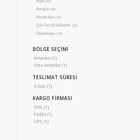
Asya
(49)
Avrupa
(48)
Avustralya
(18)
Çok Tercih Edilenler
(29)
Okyanusya
(18)
BÖLGE SEÇİMİ
Amerika
(1)
Orta Amerika
(1)
TESLİMAT SÜRESİ
3 Gün
(1)
KARGO FİRMASI
DHL
(1)
FedEx
(1)
UPS
(1)