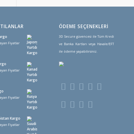
TILANLAR
ÖDEME SEÇENEKLERİ
argo
3D Secure güvencesi ile Tüm Kredi
ayan Fiyatlar
ve Banka Kartları veya Havale/EFT
ile ödeme yapabilirsiniz.
argo
ayan Fiyatlar
go
ayan Fiyatlar
bistan Kargo
ayan Fiyatlar