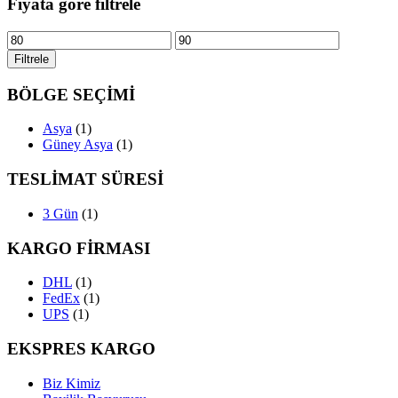
Fiyata göre filtrele
En
En
düşük
yüksek
Filtrele
fiyat
fiyat
BÖLGE SEÇİMİ
Asya
(1)
Güney Asya
(1)
TESLİMAT SÜRESİ
3 Gün
(1)
KARGO FİRMASI
DHL
(1)
FedEx
(1)
UPS
(1)
EKSPRES KARGO
Biz Kimiz