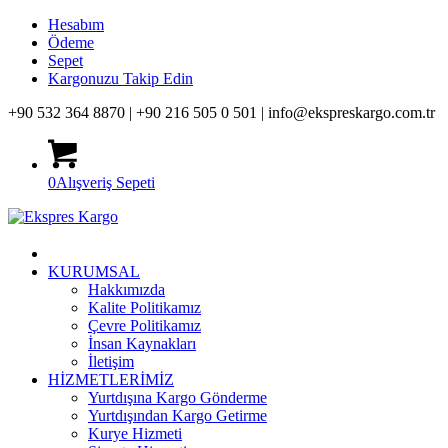
Hesabım
Ödeme
Sepet
Kargonuzu Takip Edin
+90 532 364 8870 |
+90 216 505 0 501 |
info@ekspreskargo.com.tr
0
Alışveriş Sepeti
KURUMSAL
Hakkımızda
Kalite Politikamız
Çevre Politikamız
İnsan Kaynakları
İletişim
HİZMETLERİMİZ
Yurtdışına Kargo Gönderme
Yurtdışından Kargo Getirme
Kurye Hizmeti