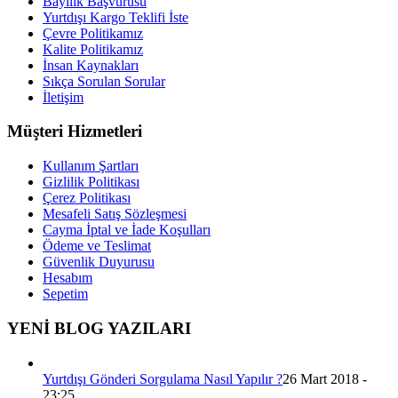
Bayilik Başvurusu
Yurtdışı Kargo Teklifi İste
Çevre Politikamız
Kalite Politikamız
İnsan Kaynakları
Sıkça Sorulan Sorular
İletişim
Müşteri Hizmetleri
Kullanım Şartları
Gizlilik Politikası
Çerez Politikası
Mesafeli Satış Sözleşmesi
Cayma İptal ve İade Koşulları
Ödeme ve Teslimat
Güvenlik Duyurusu
Hesabım
Sepetim
YENİ BLOG YAZILARI
Yurtdışı Gönderi Sorgulama Nasıl Yapılır ?
26 Mart 2018 -
23:25