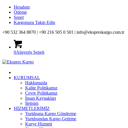
Hesabım
Ödeme
Sepet
Kargonuzu Takip Edin
+90 532 364 8870 |
+90 216 505 0 501 |
info@ekspreskargo.com.tr
0
Alışveriş Sepeti
KURUMSAL
Hakkımızda
Kalite Politikamız
Çevre Politikamız
İnsan Kaynakları
İletişim
HİZMETLERİMİZ
Yurtdışına Kargo Gönderme
Yurtdışından Kargo Getirme
Kurye Hizmeti