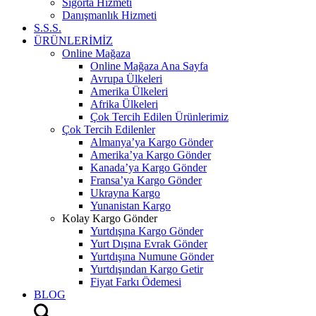
Sigorta Hizmeti
Danışmanlık Hizmeti
S.S.S.
ÜRÜNLERİMİZ
Online Mağaza
Online Mağaza Ana Sayfa
Avrupa Ülkeleri
Amerika Ülkeleri
Afrika Ülkeleri
Çok Tercih Edilen Ürünlerimiz
Çok Tercih Edilenler
Almanya’ya Kargo Gönder
Amerika’ya Kargo Gönder
Kanada’ya Kargo Gönder
Fransa’ya Kargo Gönder
Ukrayna Kargo
Yunanistan Kargo
Kolay Kargo Gönder
Yurtdışına Kargo Gönder
Yurt Dışına Evrak Gönder
Yurtdışına Numune Gönder
Yurtdışından Kargo Getir
Fiyat Farkı Ödemesi
BLOG