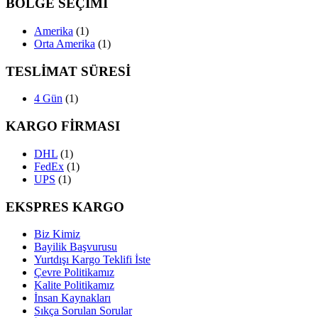
BÖLGE SEÇİMİ
Amerika
(1)
Orta Amerika
(1)
TESLİMAT SÜRESİ
4 Gün
(1)
KARGO FİRMASI
DHL
(1)
FedEx
(1)
UPS
(1)
EKSPRES KARGO
Biz Kimiz
Bayilik Başvurusu
Yurtdışı Kargo Teklifi İste
Çevre Politikamız
Kalite Politikamız
İnsan Kaynakları
Sıkça Sorulan Sorular