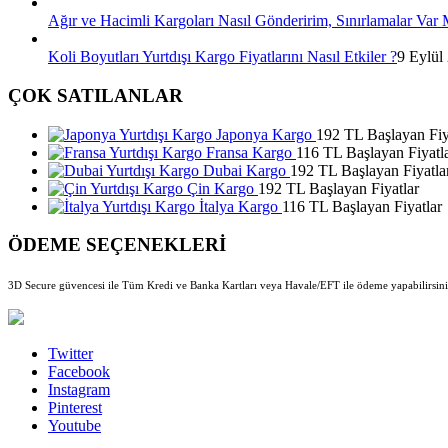
Ağır ve Hacimli Kargoları Nasıl Gönderirim, Sınırlamalar Var 
Koli Boyutları Yurtdışı Kargo Fiyatlarını Nasıl Etkiler ?
9 Eylül
ÇOK SATILANLAR
Japonya Kargo
192 TL Başlayan Fiy
Fransa Kargo
116 TL Başlayan Fiyatl
Dubai Kargo
192 TL Başlayan Fiyatla
Çin Kargo
192 TL Başlayan Fiyatlar
İtalya Kargo
116 TL Başlayan Fiyatlar
ÖDEME SEÇENEKLERİ
3D Secure güvencesi ile Tüm Kredi ve Banka Kartları veya Havale/EFT ile ödeme yapabilirsini
Twitter
Facebook
Instagram
Pinterest
Youtube