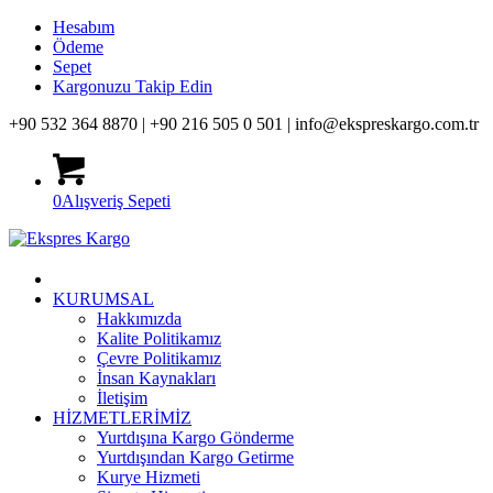
Hesabım
Ödeme
Sepet
Kargonuzu Takip Edin
+90 532 364 8870 |
+90 216 505 0 501 |
info@ekspreskargo.com.tr
0
Alışveriş Sepeti
KURUMSAL
Hakkımızda
Kalite Politikamız
Çevre Politikamız
İnsan Kaynakları
İletişim
HİZMETLERİMİZ
Yurtdışına Kargo Gönderme
Yurtdışından Kargo Getirme
Kurye Hizmeti