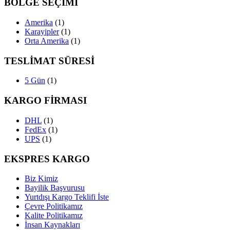
BÖLGE SEÇİMİ
Amerika
(1)
Karayipler
(1)
Orta Amerika
(1)
TESLİMAT SÜRESİ
5 Gün
(1)
KARGO FİRMASI
DHL
(1)
FedEx
(1)
UPS
(1)
EKSPRES KARGO
Biz Kimiz
Bayilik Başvurusu
Yurtdışı Kargo Teklifi İste
Çevre Politikamız
Kalite Politikamız
İnsan Kaynakları