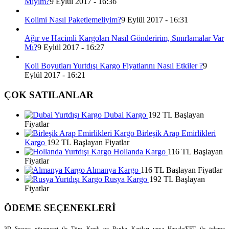
Miyim?
9 Eylül 2017 - 16:36
Kolimi Nasıl Paketlemeliyim?
9 Eylül 2017 - 16:31
Ağır ve Hacimli Kargoları Nasıl Gönderirim, Sınırlamalar Var
Mı?
9 Eylül 2017 - 16:27
Koli Boyutları Yurtdışı Kargo Fiyatlarını Nasıl Etkiler ?
9
Eylül 2017 - 16:21
ÇOK SATILANLAR
Dubai Kargo
192 TL Başlayan
Fiyatlar
Birleşik Arap Emirlikleri
Kargo
192 TL Başlayan Fiyatlar
Hollanda Kargo
116 TL Başlayan
Fiyatlar
Almanya Kargo
116 TL Başlayan Fiyatlar
Rusya Kargo
192 TL Başlayan
Fiyatlar
ÖDEME SEÇENEKLERİ
3D Secure güvencesi ile Tüm Kredi ve Banka Kartları veya Havale/EFT ile ödeme