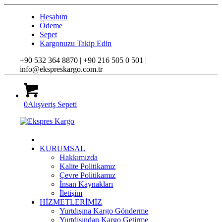
Hesabım
Ödeme
Sepet
Kargonuzu Takip Edin
+90 532 364 8870 |
+90 216 505 0 501 |
info@ekspreskargo.com.tr
0
Alışveriş Sepeti
KURUMSAL
Hakkımızda
Kalite Politikamız
Çevre Politikamız
İnsan Kaynakları
İletişim
HİZMETLERİMİZ
Yurtdışına Kargo Gönderme
Yurtdışından Kargo Getirme