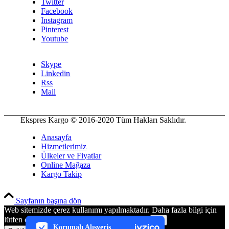
Twitter
Facebook
Instagram
Pinterest
Youtube
Skype
Linkedin
Rss
Mail
Ekspres Kargo © 2016-2020 Tüm Hakları Saklıdır.
Anasayfa
Hizmetlerimiz
Ülkeler ve Fiyatlar
Online Mağaza
Kargo Takip
PCI-DSS Ödeme Güvenliği
Sayfanın başına dön
Web sitemizde çerez kullanımı yapılmaktadır. Daha fazla bilgi için
7/24 Canlı Destek
lütfen çerez kullanım politikamızı inceleyiniz.
Ok
Korumalı Alışveriş