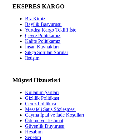
EKSPRES KARGO
Biz Kimiz
Bayilik Başvurusu
Yurtdışı Kargo Teklifi İste
Çevre Politikamız
Kalite Politikamız
İnsan Kaynakları
Sıkça Sorulan Sorular
İletişim
Müşteri Hizmetleri
Kullanım Şartları
Gizlilik Politikası
Çerez Politikası
Mesafeli Satış Sözleşmesi
Cayma İptal ve İade Koşulları
Ödeme ve Teslimat
Güvenlik Duyurusu
Hesabım
Sepetim