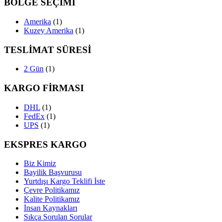
BÖLGE SEÇİMİ
Amerika
(1)
Kuzey Amerika
(1)
TESLİMAT SÜRESİ
2 Gün
(1)
KARGO FİRMASI
DHL
(1)
FedEx
(1)
UPS
(1)
EKSPRES KARGO
Biz Kimiz
Bayilik Başvurusu
Yurtdışı Kargo Teklifi İste
Çevre Politikamız
Kalite Politikamız
İnsan Kaynakları
Sıkça Sorulan Sorular