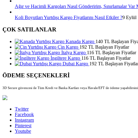
Ağır ve Hacimli Kargoları Nasıl Gönderirim, Sınırlamalar Var 
Koli Boyutları Yurtdışı Kargo Fiyatlarını Nasıl Etkiler ?
9 Eylül
ÇOK SATILANLAR
Kanada Kargo
140 TL Başlayan Fiya
Çin Kargo
192 TL Başlayan Fiyatlar
İtalya Kargo
116 TL Başlayan Fiyatlar
İngiltere Kargo
116 TL Başlayan Fiyatlar
Dubai Kargo
192 TL Başlayan Fiyatla
ÖDEME SEÇENEKLERİ
3D Secure güvencesi ile Tüm Kredi ve Banka Kartları veya Havale/EFT ile ödeme yapabilirsini
Twitter
Facebook
Instagram
Pinterest
Youtube