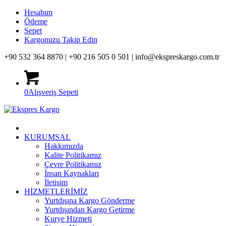
Hesabım
Ödeme
Sepet
Kargonuzu Takip Edin
+90 532 364 8870 |
+90 216 505 0 501 |
info@ekspreskargo.com.tr
0
Alışveriş Sepeti
KURUMSAL
Hakkımızda
Kalite Politikamız
Çevre Politikamız
İnsan Kaynakları
İletişim
HİZMETLERİMİZ
Yurtdışına Kargo Gönderme
Yurtdışından Kargo Getirme
Kurye Hizmeti