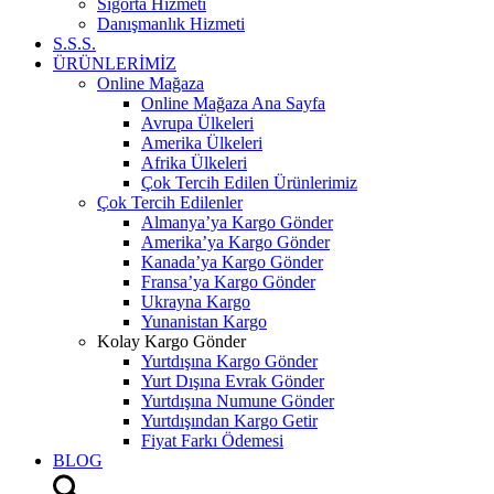
Sigorta Hizmeti
Danışmanlık Hizmeti
S.S.S.
ÜRÜNLERİMİZ
Online Mağaza
Online Mağaza Ana Sayfa
Avrupa Ülkeleri
Amerika Ülkeleri
Afrika Ülkeleri
Çok Tercih Edilen Ürünlerimiz
Çok Tercih Edilenler
Almanya’ya Kargo Gönder
Amerika’ya Kargo Gönder
Kanada’ya Kargo Gönder
Fransa’ya Kargo Gönder
Ukrayna Kargo
Yunanistan Kargo
Kolay Kargo Gönder
Yurtdışına Kargo Gönder
Yurt Dışına Evrak Gönder
Yurtdışına Numune Gönder
Yurtdışından Kargo Getir
Fiyat Farkı Ödemesi
BLOG