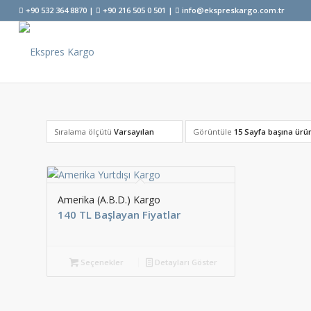
+90 532 364 8870 |
+90 216 505 0 501 |
info@ekspreskargo.com.tr
Sıralama ölçütü
Varsayılan
Görüntüle
15 Sayfa başına ürü
Amerika (A.B.D.) Kargo
140 TL Başlayan Fiyatlar
Seçenekler
Detayları Göster