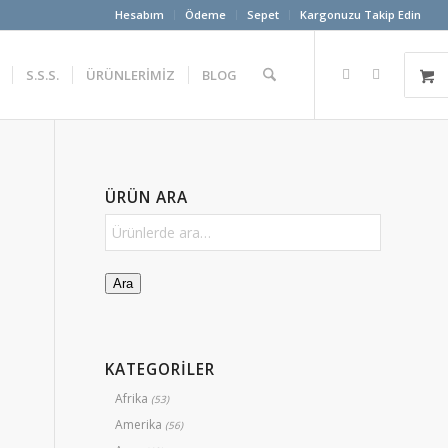
Hesabım
Ödeme
Sepet
Kargonuzu Takip Edin
S.S.S.
ÜRÜNLERİMİZ
BLOG
ÜRÜN ARA
Ara
KATEGORİLER
Afrika
(53)
Amerika
(56)