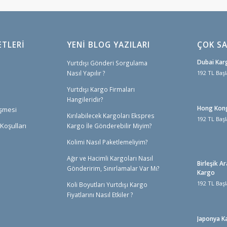
ETLERI
YENİ BLOG YAZILARI
ÇOK SA
Dubai Kar
Yurtdışı Gönderi Sorgulama
Nasıl Yapılır ?
192 TL Başl
Yurtdışı Kargo Firmaları
Hangileridir?
Hong Kon
eşmesi
Kırılabilecek Kargoları Ekspres
192 TL Başl
Koşulları
Kargo İle Gönderebilir Miyim?
Kolimi Nasıl Paketlemeliyim?
Ağır ve Hacimli Kargoları Nasıl
Birleşik Ar
Gönderirim, Sınırlamalar Var Mı?
Kargo
192 TL Başl
Koli Boyutları Yurtdışı Kargo
Fiyatlarını Nasıl Etkiler ?
Japonya K