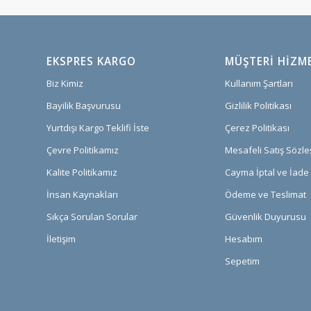
EKSPRES KARGO
MÜŞTERI HIZM
Biz Kimiz
Kullanım Şartları
Bayilik Başvurusu
Gizlilik Politikası
Yurtdışı Kargo Teklifi İste
Çerez Politikası
Çevre Politikamız
Mesafeli Satış Sözl
Kalite Politikamız
Cayma İptal ve İade 
İnsan Kaynakları
Ödeme ve Teslimat
Sıkça Sorulan Sorular
Güvenlik Duyurusu
İletişim
Hesabım
Sepetim