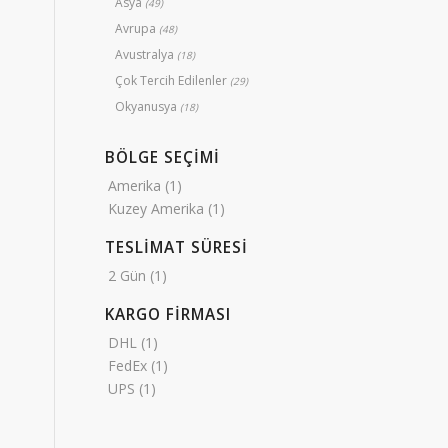
Asya
(49)
Avrupa
(48)
Avustralya
(18)
Çok Tercih Edilenler
(29)
Okyanusya
(18)
BÖLGE SEÇİMİ
Amerika
(1)
Kuzey Amerika
(1)
TESLİMAT SÜRESİ
2 Gün
(1)
KARGO FİRMASI
DHL
(1)
FedEx
(1)
UPS
(1)