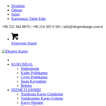
Hesabım
Ödeme
Sepet
Kargonuzu Takip Edin
+90 532 364 8870 |
+90 216 505 0 501 |
info@ekspreskargo.com.tr
0
Alışveriş Sepeti
KURUMSAL
Hakkımızda
Kalite Politikamız
Çevre Politikamız
İnsan Kaynakları
İletişim
HİZMETLERİMİZ
Yurtdışına Kargo Gönderme
Yurtdışından Kargo Getirme
Kurye Hizmeti