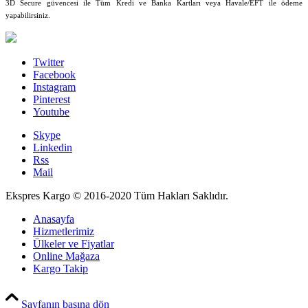
3D Secure güvencesi ile Tüm Kredi ve Banka Kartları veya Havale/EFT ile ödeme
yapabilirsiniz.
Twitter
Facebook
Instagram
Pinterest
Youtube
Skype
Linkedin
Rss
Mail
Ekspres Kargo © 2016-2020 Tüm Hakları Saklıdır.
Anasayfa
Hizmetlerimiz
Ülkeler ve Fiyatlar
Online Mağaza
Kargo Takip
PCI-DSS Ödeme Güvenliği
Sayfanın başına dön