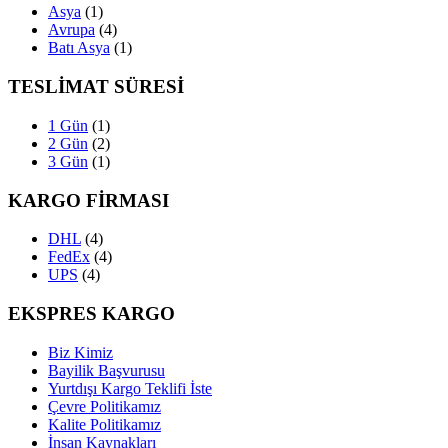
Asya
(1)
Avrupa
(4)
Batı Asya
(1)
TESLİMAT SÜRESİ
1 Gün
(1)
2 Gün
(2)
3 Gün
(1)
KARGO FİRMASI
DHL
(4)
FedEx
(4)
UPS
(4)
EKSPRES KARGO
Biz Kimiz
Bayilik Başvurusu
Yurtdışı Kargo Teklifi İste
Çevre Politikamız
Kalite Politikamız
İnsan Kaynakları