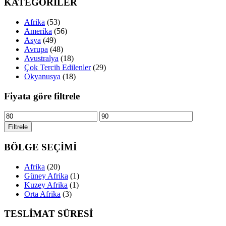
KATEGORİLER
Afrika
(53)
Amerika
(56)
Asya
(49)
Avrupa
(48)
Avustralya
(18)
Çok Tercih Edilenler
(29)
Okyanusya
(18)
Fiyata göre filtrele
En
En
düşük
yüksek
Filtrele
fiyat
fiyat
BÖLGE SEÇİMİ
Afrika
(20)
Güney Afrika
(1)
Kuzey Afrika
(1)
Orta Afrika
(3)
TESLİMAT SÜRESİ