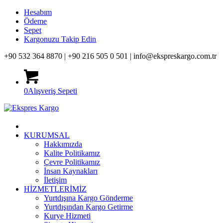
Hesabım
Ödeme
Sepet
Kargonuzu Takip Edin
+90 532 364 8870 |
+90 216 505 0 501 |
info@ekspreskargo.com.tr
0
Alışveriş Sepeti
KURUMSAL
Hakkımızda
Kalite Politikamız
Çevre Politikamız
İnsan Kaynakları
İletişim
HİZMETLERİMİZ
Yurtdışına Kargo Gönderme
Yurtdışından Kargo Getirme
Kurye Hizmeti