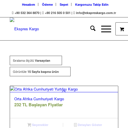
Hesabım
Ödeme
Sepet
Kargonuzu Takip Edin
+90 532 364 8870 |
+90 216 505 0 501 |
info@ekspreskargo.com.tr
Sıralama ölçütü
Varsayılan
Görüntüle
15 Sayfa başına ürün
Orta Afrika Cumhuriyeti Kargo
232 TL Başlayan Fiyatlar
Seçenekler
Detayları Göster